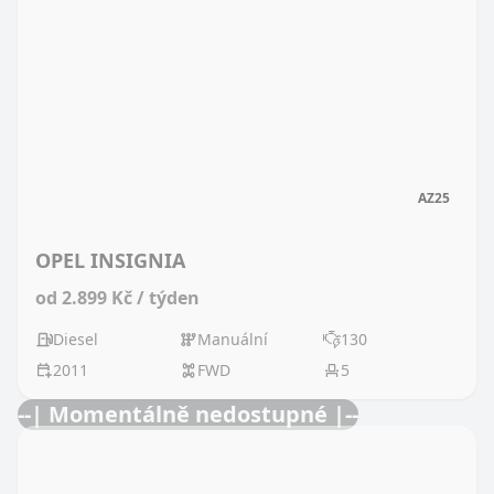
AZ25
OPEL INSIGNIA
od 2.899 Kč / týden
Diesel
Manuální
130
2011
FWD
5
--| Momentálně nedostupné |--