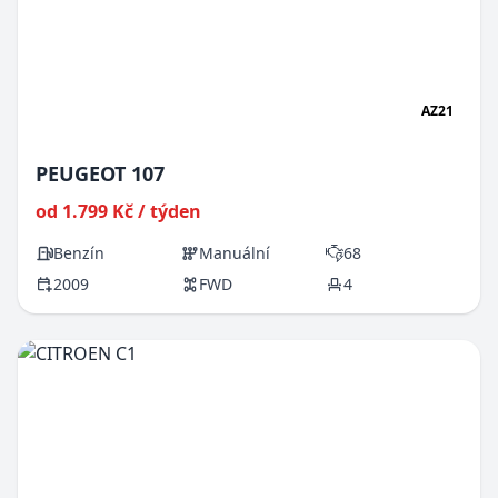
AZ21
PEUGEOT 107
od 1.799 Kč / týden
Benzín
Manuální
68
2009
FWD
4