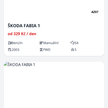
AZ07
ŠKODA FABIA 1
od 329 Kč / den
Benzín
Manuální
54
2003
FWD
5