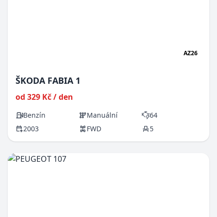
AZ26
ŠKODA FABIA 1
od 329 Kč / den
Benzín
Manuální
64
2003
FWD
5