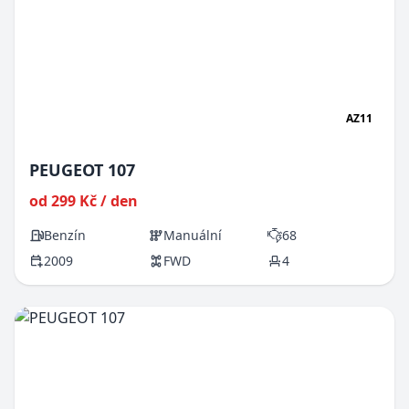
AZ11
PEUGEOT 107
od 299 Kč / den
Benzín
Manuální
68
2009
FWD
4