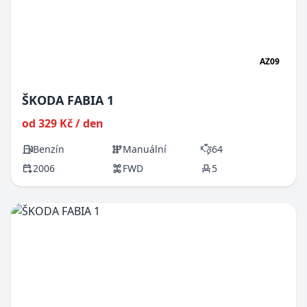
AZ09
ŠKODA FABIA 1
od 329 Kč / den
Benzín
Manuální
64
2006
FWD
5