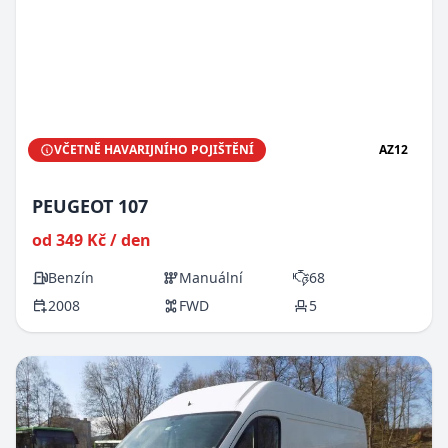
VČETNĚ HAVARIJNÍHO POJIŠTĚNÍ
AZ12
PEUGEOT 107
od 349 Kč / den
Benzín
Manuální
68
2008
FWD
5