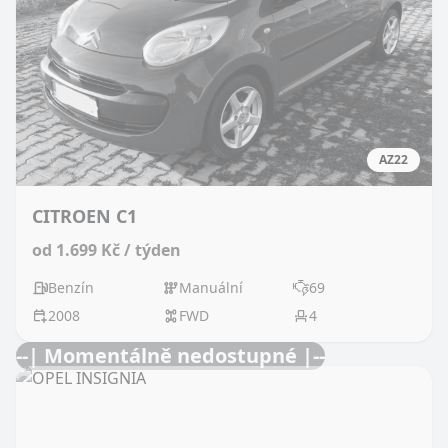
AZ22
CITROEN C1
od 1.699 Kč / týden
Benzín
Manuální
69
2008
FWD
4
--| Momentálně nedostupné |--