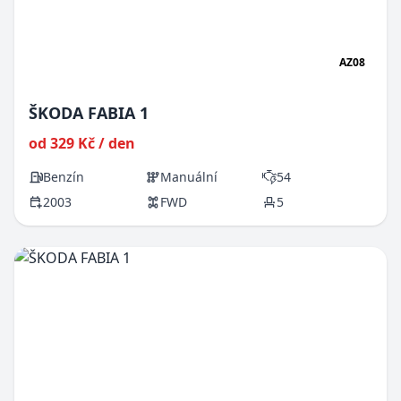
AZ08
ŠKODA FABIA 1
od 329 Kč / den
Benzín
Manuální
54
2003
FWD
5