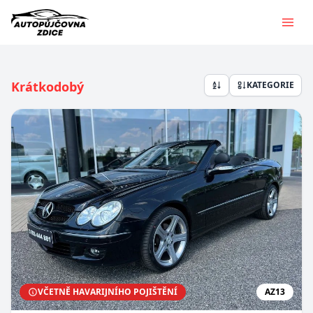
Krátkodobý
KATEGORIE
VČETNĚ HAVARIJNÍHO POJIŠTĚNÍ
AZ13