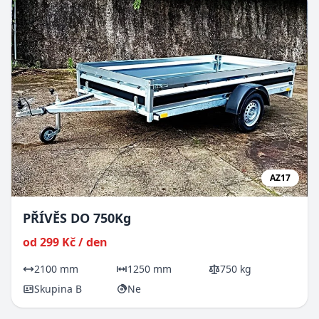
AZ17
PŘÍVĚS DO 750Kg
od 299 Kč / den
2100 mm
1250 mm
750 kg
Skupina B
Ne