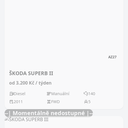
AZ27
ŠKODA SUPERB II
od 3.200 Kč / týden
Diesel
Manuální
140
2011
FWD
5
--| Momentálně nedostupné |--