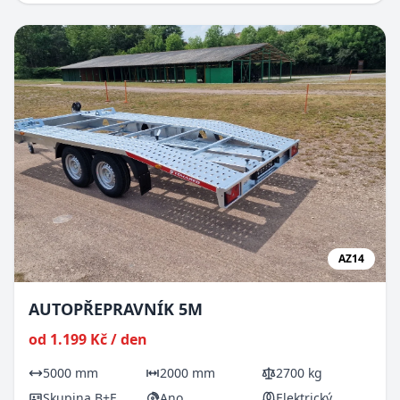
AZ14
AUTOPŘEPRAVNÍK 5M
od 1.199 Kč / den
5000 mm
2000 mm
2700 kg
Skupina B+E
Ano
Elektrický