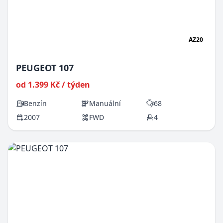
AZ20
PEUGEOT 107
od 1.399 Kč / týden
Benzín
Manuální
68
2007
FWD
4