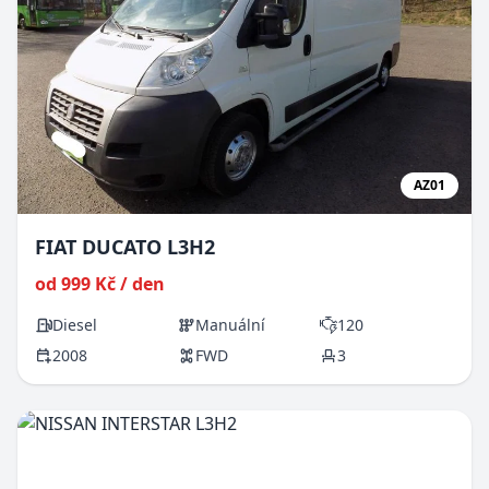
AZ01
FIAT DUCATO L3H2
od 999 Kč / den
Diesel
Manuální
120
2008
FWD
3