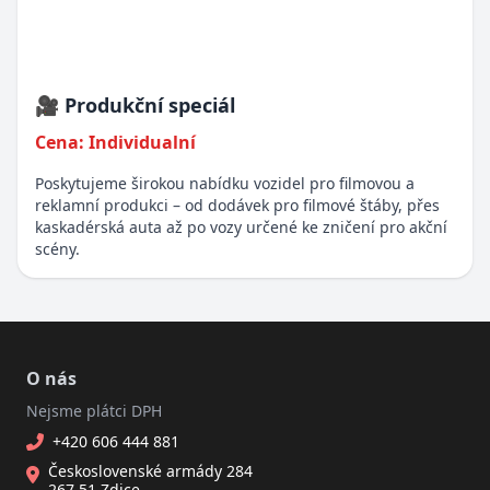
🎥 Produkční speciál
Cena: Individualní
Poskytujeme širokou nabídku vozidel pro filmovou a
reklamní produkci – od dodávek pro filmové štáby, přes
kaskadérská auta až po vozy určené ke zničení pro akční
scény.
O nás
Nejsme plátci DPH
+420 606 444 881
Československé armády 284
267 51 Zdice