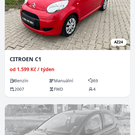
AZ24
CITROEN C1
od 1.599 Kč / týden
Benzín
Manuální
69
2007
FWD
4