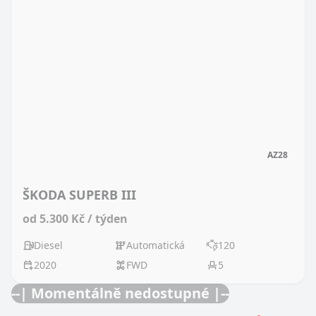
AZ28
ŠKODA SUPERB III
od 5.300 Kč / týden
Diesel
Automatická
120
2020
FWD
5
--| Momentálně nedostupné |--