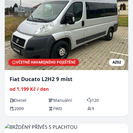
VČETNĚ HAVARIJNÍHO POJIŠTĚNÍ
AZ02
Fiat Ducato L2H2 9 míst
od 1.199 Kč / den
Diesel
Manuální
120
2009
FWD
9