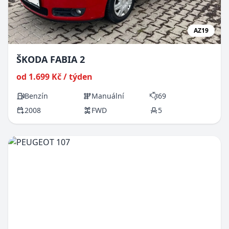
AZ19
ŠKODA FABIA 2
od 1.699 Kč / týden
Benzín
Manuální
69
2008
FWD
5