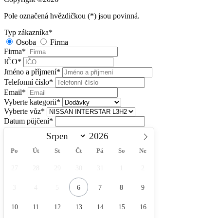
Pole označená hvězdičkou (*) jsou povinná.
Typ zákazníka
*
Osoba
Firma
Firma
*
IČO
*
Jméno a příjmení
*
Telefonní číslo
*
Email
*
Vyberte kategorii
*
Vyberte vůz
*
Datum půjčení
*
Po
Út
St
Čt
Pá
So
Ne
27
28
29
30
31
1
2
3
4
5
6
7
8
9
10
11
12
13
14
15
16