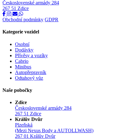
Československé armády 284
267 51 Zdice
Obchodní podmínky
GDPR
Kategorie vozidel
Osobní
Dodávky
Přívěsy a vozíky
Cabrio
Minibus
Autopřepravník
Odtahový vůz
Naše pobočky
Zdice
Československé armády 284
267 51 Zdice
Králův Dvůr
Plzeňská
(Mezi Nexus Body a AUTOLLWASH)
267 01 Králův Dvůr