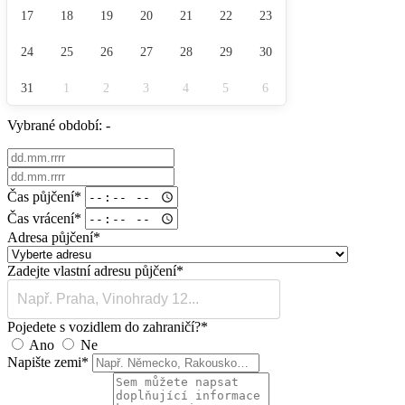
17
18
19
20
21
22
23
24
25
26
27
28
29
30
31
1
2
3
4
5
6
Vybrané období:
-
Čas půjčení
*
Čas vrácení
*
Adresa půjčení
*
Zadejte vlastní adresu půjčení
*
Pojedete s vozidlem do zahraničí?
*
Ano
Ne
Napište zemi
*